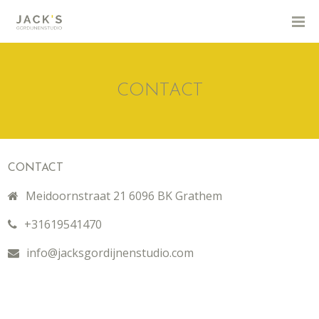
CONTACT
CONTACT
Meidoornstraat 21 6096 BK Grathem
+31619541470
info@jacksgordijnenstudio.com